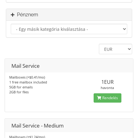
Pénznem
Mail Service
Mailboxes (+$0.41/mo)
1EUR
1 free mailbox included
5GB for emails
havonta
2GB for files
Rendelés
Mail Service - Medium
Mailboxes (+$1.24/mo)