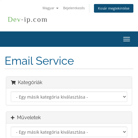
Magyar
Bejelentkezés
Kosár megtekintése
Váltá
a
navig
Email Service
Kategóriák
Műveletek