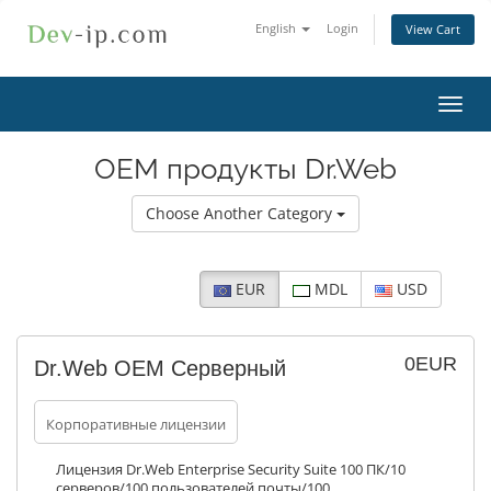
English
Login
View Cart
Toggl
navig
ОЕМ продукты Dr.Web
Choose Another Category
EUR
MDL
USD
0EUR
Dr.Web ОЕМ Серверный
Корпоративные лицензии
Лицензия Dr.Web Enterprise Security Suite 100 ПК/10
серверов/100 пользователей почты/100