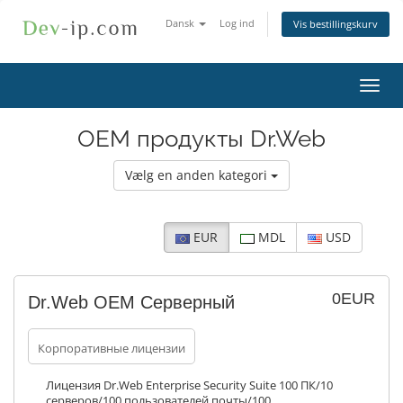
Dansk
Log ind
Vis bestillingskurv
Skift
navig
ОЕМ продукты Dr.Web
Vælg en anden kategori
EUR
MDL
USD
0EUR
Dr.Web ОЕМ Серверный
Корпоративные лицензии
Лицензия Dr.Web Enterprise Security Suite 100 ПК/10
серверов/100 пользователей почты/100