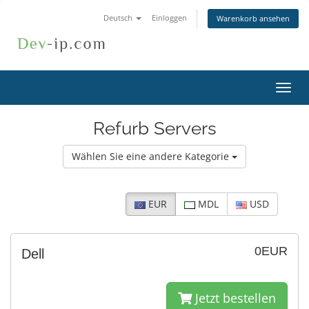
Deutsch
Einloggen
Warenkorb ansehen
Navig
ein-/
Refurb Servers
Wählen Sie eine andere Kategorie
EUR
MDL
USD
0EUR
Dell
Jetzt bestellen