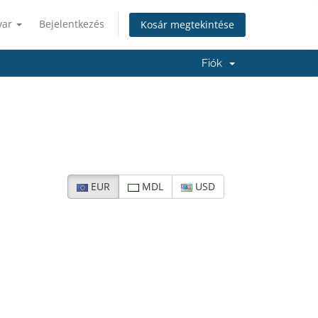
yar
Bejelentkezés
Kosár megtekintése
Fiók
EUR
MDL
USD