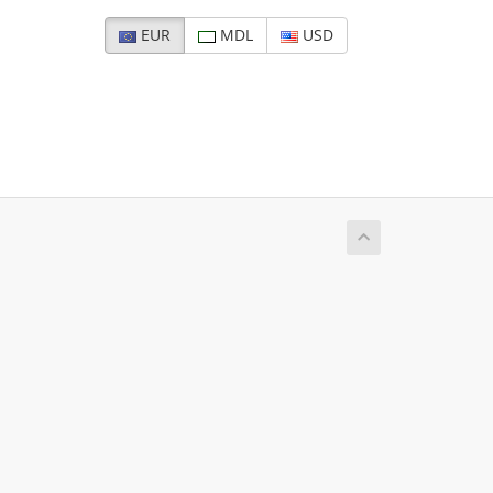
EUR
MDL
USD