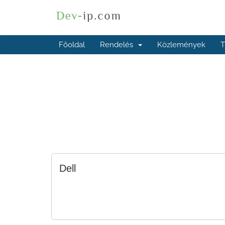
Főoldal
Rendelés
Közlemények
T
Dell