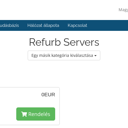
Mag
udásbázis
Hálózat állapota
Kapcsolat
Refurb Servers
Egy másik kategória kiválasztása
0EUR
Rendelés