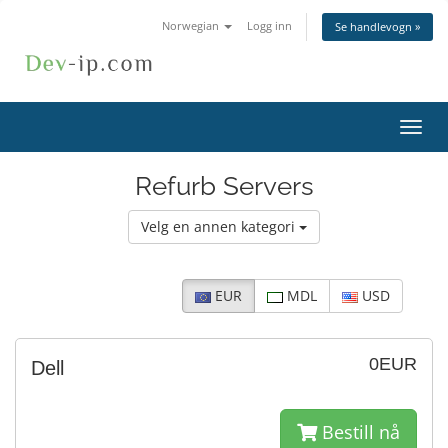
Norwegian
Logg inn
Se handlevogn »
Bytt
navig
Refurb Servers
Velg en annen kategori
EUR
MDL
USD
0EUR
Dell
Bestill nå